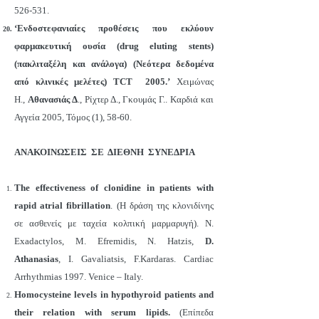
526-531.
‘Ενδοστεφανιαίες προθέσεις που εκλύουν
φαρμακευτική ουσία (drug eluting stents)
(πακλιταξέλη και ανάλογα) (Νεότερα δεδομένα
από κλινικές μελέτες) TCT 2005.’
Χειμώνας
Η.,
Αθανασιάς Δ
., Ρίχτερ Δ., Γκουμάς Γ.. Καρδιά και
Αγγεία 2005, Τόμος (1), 58-60.
ΑΝΑΚΟΙΝΩΣΕΙΣ ΣΕ ΔΙΕΘΝΗ ΣΥΝΕΔΡΙΑ
The effectiveness of clonidine in patients with
rapid atrial fibrillation
. (Η δράση της κλονιδίνης
σε ασθενείς με ταχεία κολπική μαρμαρυγή). N.
Exadactylos, M. Efremidis, N. Hatzis,
D.
Athanasias
, I. Gavaliatsis, F.Kardaras. Cardiac
Arrhythmias 1997. Venice – Italy.
Homocysteine levels in hypothyroid patients and
their relation with serum lipids.
(Επίπεδα