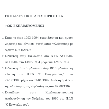
ΕΚΠΑΙΔΕΥΤΙΚΗ ΔΡΑΣΤΗΡΙΟΤΗΤΑ
> ΩΣ ΕΚΠΑΙΔΕΥΟΜΕΝΟΣ
Κατά το έτος
1993-1994
εκπαιδεύτηκα και ήμουν
χειριστής του εθνικού συστήματος τηλεïατρικής με
έδρα το Κ.Υ ΠΑΡΟΥ.
Ειδίκευση στην Παθολογία στο Ν.Γ.Ν ΔΥΤΙΚΗΣ
ΑΤΤΙΚΗΣ από 13/06/1994 μέχρι και 12/06/1995.
Ειδίκευση στην Καρδιολογία στην Β¢ Καρδιολογική
κλινική του Π.Γ.Ν "Ο Ευαγγελισμός" από
29/12/1995 μέχρι και 02/01/1999. Απόκτηση τίτλου
της ειδικότητας της Καρδιολογίας στις 02/08/1999.
Εκπαίδευση στην Καρδιοαναπνευστική
Αναζωογόνηση τον Νοέμβριο του 1996 στο Π.Γ.Ν
"Ο Ευαγγελισμός".