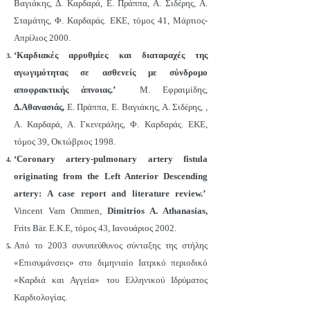
Βαγιάκης, Δ. Καρδαρά, Ε. Πράππα, Α. Σιδέρης, Α.
Σταμάτης, Φ. Καρδαράς. ΕΚΕ, τόμος 41, Μάρτιος-
Απρίλιος 2000.
‘Καρδιακές αρρυθμίες και διαταραχές της
αγωγιμότητας σε ασθενείς με σύνδρομο
αποφρακτικής άπνοιας.’
Μ. Εφραιμίδης,
Δ.Αθανασιάς,
Ε. Πράππα, Ε. Βαγιάκης, Α. Σιδέρης, ,
Α. Καρδαρά, Α. Γκενεράλης, Φ. Καρδαράς. ΕΚΕ,
τόμος 39, Οκτώβριος 1998.
‘Coronary artery-pulmonary artery fistula
originating from the Left Anterior Descending
artery: A case report and literature review.’
Vincent Vam Ommen,
Dimitrios A. Athanasias,
Frits Bär. Ε.Κ.Ε, τόμος 43, Ιανουάριος 2002.
Από το 2003 συνυπεύθυνος σύνταξης της στήλης
«Επισυμάνσεις» στο διμηνιαίο Ιατρικό περιοδικό
«Καρδιά και Αγγεία» του Ελληνικού Ιδρύματος
Καρδιολογίας.