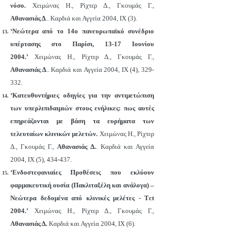
νόσο.
Χειμώνας Η., Ρίχτερ Δ., Γκουμάς Γ.,
Αθανασιάς Δ
.. Καρδιά και Αγγεία 2004, IΧ (3).
‘Νεώτερα από το 14ο πανευρωπαϊκό συνέδριο
υπέρτασης στο Παρίσι, 13-17 Ιουνίου
2004.’
Χειμώνας Η., Ρίχτερ Δ., Γκουμάς Γ.,
Αθανασιάς Δ
.. Καρδιά και Αγγεία 2004, IΧ (4), 329-
332.
‘Κατευθυντήριες οδηγίες για την αντιμετώπιση
των υπερλιπιδαιμιών στους ενήλικες: πως αυτές
επηρεάζονται με βάση τα ευρήματα των
τελευταίων κλινικών μελετών.
Χειμώνας Η., Ρίχτερ
Δ., Γκουμάς Γ.,
Αθανασιάς Δ.
. Καρδιά και Αγγεία
2004, IΧ (5), 434-437.
‘Ενδοστεφανιαίες Προθέσεις που εκλύουν
φαρμακευτική ουσία (Πακλιταξέλη και ανάλογα) –
Νεώτερα δεδομένα από κλινικές μελέτες - Τct
2004.’
Χειμώνας Η., Ρίχτερ Δ., Γκουμάς Γ.,
Αθανασιάς Δ.
Καρδιά και Αγγεία 2004, IΧ (6).