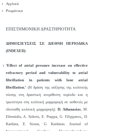
Αγγλικά
Ρουμάνικα
ΕΠΙΣΤΗΜΟΝΙΚΗ ΔΡΑΣΤΗΡΙΟΤΗΤΑ
ΔΗΜΟΣΙΕΥΣΕΙΣ ΣΕ ΔΙΕΘΝΗ ΠΕΡΙΟΔΙΚΑ
(INDEXED)
‘Εffect of atrial pressure increase on effective
refractory period and vulnerability to atrial
fibrillation in patients with lone atrial
fibrillation.’
(Η δράση της αύξησης της κολπικής
πίεσης στη δραστική ανερέθιστη περίοδο και η
τρωτότητα στη κολπική μαρμαρυγή σε ασθενείς με
ιδιοπαθή κολπική μαρμαρυγή).
D. Athanasias
, M.
Efremidis, A. Sideris, E. Prappa, G. Filippatos,, D.
Kardara, E. Sioras, G. Kardaras. Journal of