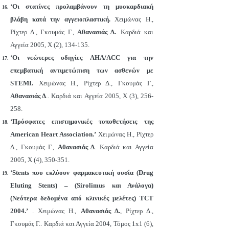
‘Oι στατίνες προλαμβάνουν τη μυοκαρδιακή
βλάβη κατά την αγγειοπλαστική.
Χειμώνας Η.,
Ρίχτερ Δ., Γκουμάς Γ.,
Αθανασιάς Δ.
. Καρδιά και
Αγγεία 2005, Χ (2), 134-135.
‘Οι νεώτερες οδηγίες AHA/ACC για την
επεμβατική αντιμετώπιση των ασθενών με
STEMI.
Χειμώνας Η., Ρίχτερ Δ., Γκουμάς Γ.,
Αθανασιάς Δ
.. Καρδιά και Αγγεία 2005, Χ (3), 256-
258.
‘Πρόσφατες επιστημονικές τοποθετήσεις της
American Heart Association.’
Χειμώνας Η., Ρίχτερ
Δ., Γκουμάς Γ.,
Αθανασιάς Δ
. Καρδιά και Αγγεία
2005, Χ (4), 350-351.
‘Stents που εκλύουν φαρμακευτική ουσία (Drug
Eluting Stents) – (Sirolimus και Ανάλογα)
(Νεότερα δεδομένα από κλινικές μελέτες) TCT
2004.’
. Χειμώνας Η.,
Αθανασιάς Δ.
, Ρίχτερ Δ.,
Γκουμάς Γ.. Καρδιά και Αγγεία 2004, Τόμος 1x1 (6),