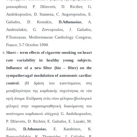
μυοκαρδίου). P. Dilaveris, D. Ricther, G.
Andrikopoulos, D. Stamena, C. Angeropoulou, E.
Galiafos, D. Kostakis,
D.Athanasias
, A.
Androulakis, G. Zervopoulos, J. Galiafos,
P.Toutouzas. Mediterranean Cardiology Congress,
France, 5-7 October 1998.
Short – term effects of cigarette smoking on heart
rate variability in healthy young subjects.
Influence of a new filter (bio – filter) on the
sympathovagal modulation of autonomic cardiac
control.
(Η δράση του καπνίσματος στη
μεταβλητότητα της καρδιακής συχνότητας σε νέα
υγιή άτομα. Επίδραση ενός νέου φίλτρου (βιολογικό
φίλτρο) στην παρασυμπαθητική διακύμανση του
αυτόνομου καρδιακού ελέγχου). G. Andrikopoulos,
P. Dilaveris, D. Richter, E. Galiafos, E. Lazaki, M.
Zairis,
D.Athanasias
, E. Karabinos, K.
Paravoulidakis, K. Thomaides, J. Galiafos, P.