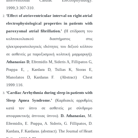
Interventional Cardiac Electrophysidogy.
1999;3:307-310.
‘Effect of atrioventricular interval on right atrial
electrophysiological properties in patients with
paroxysmal atrial fibrillation.’
(Η επίδραση του
κολποκοιλιακού διαστήματος στις
ηλεκτροφυσιολογικές ιδιότητες του δεξιού κόλπου
σε ασθενείς με παροξυσμική κολπική μαρμαρυγή).
Athanasias D
, Efremidis M, Sideris A, Fillipatos G,
Prappa E, , Kardara D, Tsilias K, Sioras E,
Manolatos D, Kardaras F. (Abstract) Chest
1999:116.
‘Cardiac Arrhythmia during sleep in patients with
Sleep Apnea Syndrome.’
(Καρδιακές αρρυθμίες
κατά τον ύπνο σε ασθενείς με σύνδρομο
αποφρακτικής άπνοιας ύπνου).
D. Athanasias
, M.
Efremidis, E. Prappa, A. Sideris, G. Fillipatos, D.
Kardara, F. Kardaras. (abstract). The Journal of Heart