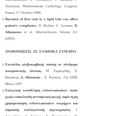
Toutouzas. Mediterranean Cardiology Congress,
France, 5-7 October 1998.
Duration of first visit to a lipid Unit can affect
patient’s compliance.
D. Richter, G. Goumas,
D.
Athanasias
et al. Atherosclerosis Volume 6/1
(2005).
ΑΝΑΚΟΙΝΩΣΕΙΣ ΣΕ ΕΛΛΗΝΙΚΑ ΣΥΝΕΔΡΙΑ
Επεισόδια φλεβοκομβικής παύσης σε σύνδρομο
αποφρακτικής άπνοιας.
Μ. Εφραιμίδης, Ε.
Βαγιάκης,
Δ. Αθανασιάς
, Χ. Ρούσσος. 23ο ΕΠΙΣ
Μάιος 1997.
Εκλεκτική τοποθέτηση ενδοστεφανιαίων stents
χωρίς επακόλουθη αντιπηκτική αγωγή, παρά τη μη
χρησιμοποίηση ενδοστεφανιαίων υπερήχων και
ψηφιακής υπολογιστικής αγγειογραφίας.
Ι.