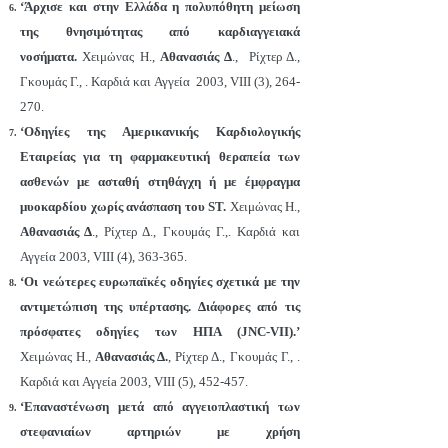
‘Άρχισε και στην Ελλάδα η πολυπόθητη μείωση
της θνησιμότητας από καρδιαγγειακά
νοσήματα.
Χειμώνας Η.,
Αθανασιάς Δ
., Ρίχτερ Δ.,
Γκουμάς Γ., . Καρδιά και Αγγεία 2003, VIII (3), 264-
270.
‘Οδηγίες της Αμερικανικής Καρδιολογικής
Εταιρείας για τη φαρμακευτική θεραπεία των
ασθενών με ασταθή στηθάγχη ή με έμφραγμα
μυοκαρδίου χωρίς ανάσπαση του ST.
Χειμώνας Η.,
Αθανασιάς Δ
., Ρίχτερ Δ., Γκουμάς Γ.,. Καρδιά και
Αγγεία 2003, VIII (4), 363-365.
‘Οι νεώτερες ευρωπαϊκές οδηγίες σχετικά με την
αντιμετώπιση της υπέρτασης. Διάφορες από τις
πρόσφατες οδηγίες των ΗΠΑ (JNC-VII).’
Χειμώνας Η.,
Αθανασιάς Δ.
, Ρίχτερ Δ., Γκουμάς Γ., .
Καρδιά και Αγγείa 2003, VIII (5), 452-457.
‘Επαναστένωση μετά από αγγειοπλαστική των
στεφανιαίων αρτηριών με χρήση