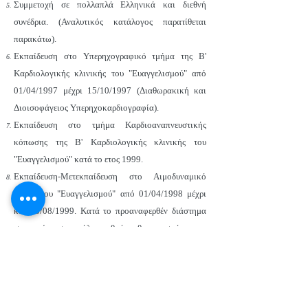
Συμμετοχή σε πολλαπλά Ελληνικά και διεθνή
συνέδρια. (Αναλυτικός κατάλογος παρατίθεται
παρακάτω).
Εκπαίδευση στο Υπερηχογραφικό τμήμα της Β'
Καρδιολογικής κλινικής του "Ευαγγελισμού" από
01/04/1997 μέχρι 15/10/1997 (Διαθωρακική και
Διοισοφάγειος Υπερηχοκαρδιογραφία).
Εκπαίδευση στο τμήμα Καρδιοαναπνευστικής
κόπωσης της Β' Καρδιολογικής κλινικής του
"Ευαγγελισμού" κατά το ετος 1999.
Εκπαίδευση-Μετεκπαίδευση στο Αιμοδυναμικό
τμήμα του "Ευαγγελισμού" από 01/04/1998 μέχρι
και 25/08/1999. Κατά το προαναφερθέν διάστημα
συμμετείχα σε μεγάλο αριθμό καθετηριασμών, τους
περισσότερους από τους οποίους διεκπεραίωσα ως
1ος καθετηριαστής.
Μετεκπαίδευση στο Αιμοδυναμικό εργαστήριο, της
καρδιολογικής κλινικής του ακαδημαïκού