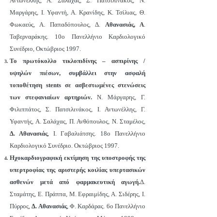
Αντωνέλλης, Α. Σαλάχας, Σ. Πατσιλινάκος, Ν.
Μαργάρης, Ι. Υφαντή, Α. Κρανίδης, Κ. Τσίλιας, Θ.
Φωκαεύς, Α. Παπαδόπουλος, Δ.
Αθανασιάς, Α
.
Ταβερναράκης. 10ο Πανελλήνιο Καρδιολογικό
Συνέδριο, Οκτώβριος 1997.
Το πρωτόκολλο τικλοπιδίνης – ασπιρίνης /
υψηλών πιέσων, συμβάλλει στην ασφαλή
τοποθέτηση stents σε ασβεστωμένες στενώσεις
των στεφανιαίων αρτηριών.
Ν. Μάργαρης, Γ.
Φιλιππάτος, Σ. Πατσιλινάκος, Ι. Αντωνέλλης, Γ.
Υφαντής, Α. Σαλάχας, Π. Ανθόπουλος, Ν. Σταμέλος,
Δ. Αθανασιάς
, Ι. Γαβαλιάτσης. 18ο Πανελλήνιο
Καρδιολογικό Συνέδριο. Οκτώβριος 1997.
Ηχοκαρδιογραφική εκτίμηση της υποστροφής της
υπερτροφίας της αριστερής κοιλίας υπερτασικών
ασθενών μετά από φαρμακευτική αγωγή.
Δ.
Σταμάτης, Ε. Πράππα, Μ. Εφραιμίδης, Α. Σιδέρης, Ι.
Πύρρος,
Δ. Αθανασιάς
, Φ. Καρδάρας. 6ο Πανελλήνιο