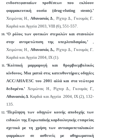
ενδοστεφανιαίων προθέσεων που εκλύουν
φαρμακευτική ουσία (drug-eluting stents).’
Χειμώνας Η.,
Αθανασιάς Δ
., Ρίχτερ Δ., Γκουμάς Γ..
Καρδιά και Αγγεία 2003, VIII (6), 551-557.
‘O ρόλος των φυτικών στερολών και στανολών
στην αντιμετώπιση της υπερλιπιδαιμίας.’
,
Χειμώνας Η.,
Αθανασιάς Δ.,
Ρίχτερ Δ., Γκουμάς Γ..
Καρδιά και Αγγεία 2004, IΧ (1).
‘Κολπική μαρμαρυγή και θρομβοεμβολικός
κίνδυνος. Μια ματιά στις κατευθυντήριες οδηγίες
ACC/AHA/ESC του 2001 αλλά και στα νεώτερα
δεδομένα.’
Χειμώνας Η., Ρίχτερ Δ., Γκουμάς Γ.,
Αθανασιάς Δ
. Καρδιά και Αγγεία 2004, IΧ (2), 132-
135.
‘Περίληψη των οδηγιών κοινής αποδοχής των
ειδικών της Ευρωπαϊκής καρδιολογικής εταιρείας
σχετικά με τη χρήση των αντιαιμοπεταλιακών
φαρμάκων σε ασθενείς με αθηρωματική