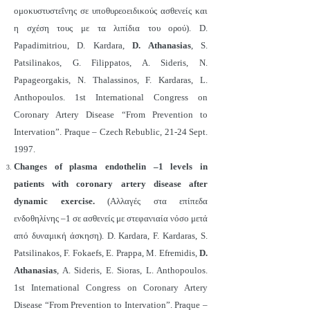
ομοκυστυστεΐνης σε υποθυρεοειδικούς ασθενείς και
η σχέση τoυς με τα λιπίδια του ορού). D.
Papadimitriou, D. Kardara,
D. Athanasias
, S.
Patsilinakos, G. Filippatos, A. Sideris, N.
Papageorgakis, N. Thalassinos, F. Kardaras, L.
Anthopoulos. 1st International Congress on
Coronary Artery Disease “From Prevention to
Intervation”. Praque – Czech Rebublic, 21-24 Sept.
1997.
Changes of plasma endothelin –1 levels in
patients with coronary artery disease after
dynamic exercise.
(Αλλαγές στα επίπεδα
ενδοθηλίνης –1 σε ασθενείς με στεφανιαία νόσο μετά
από δυναμική άσκηση). D. Kardara, F. Kardaras, S.
Patsilinakos, F. Fokaefs, E. Prappa, M. Efremidis,
D.
Athanasias
, A. Sideris, E. Sioras, L. Anthopoulos.
1st International Congress on Coronary Artery
Disease “From Prevention to Intervation”. Praque –