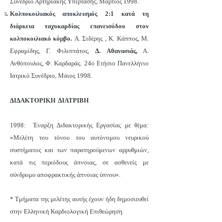
Συνέδριο Αρτηριακής Υπέρτασης, Μάρτιος 1998.
Κολποκοιλιακός αποκλεισμός 2:1 κατά τη
διάρκεια ταχυκαρδίας επανεισόδου στον
κολποκοιλιακό κόμβο.
Α. Σιδέρης , Κ. Κάππος, Μ.
Εφραμίδης, Γ. Φιλιππάτος,
Δ. Αθανασιάς,
Α.
Ανθόπουλος, Φ. Καρδαράς. 24ο Ετήσιο Πανελλήνιο
Ιατρικό Συνέδριο, Μάιος 1998.
ΔΙΔΑΚΤΟΡΙΚΗ ΔΙΑΤΡΙΒΗ
1998: Έναρξη Διδακτορικής Εργασίας με θέμα:
«Μελέτη του τόνου του αυτόνομου νευρικού
συστήματος και των παρατηρούμενων αρρυθμιών,
κατά τις περιόδους άπνοιας, σε ασθενείς με
σύνδρομο αποφρακτικής άπνοιας ύπνου».
* Τμήματα της μελέτης αυτής έχουν ήδη δημοσιευθεί
στην Ελληνική Καρδιολογική Επιθεώρηση.