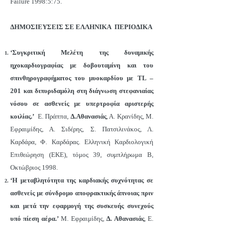
Failure 1998:5:75.
ΔΗΜΟΣΙΕΥΣΕΙΣ ΣΕ ΕΛΛΗΝΙΚΑ ΠΕΡΙΟΔΙΚΑ
‘Συγκριτική Μελέτη της δυναμικής
ηχοκαρδιογραφίας με δοβουταμίνη και του
σπινθηρογραφήματος του μυοκαρδίου με TL –
201 και διπυριδαμόλη στη διάγνωση στεφανιαίας
νόσου σε ασθενείς με υπερτροφία αριστερής
κοιλίας.’
Ε. Πράππα,
Δ.Αθανασιάς
, Α. Κρανίδης, Μ.
Εφραιμίδης, Α. Σιδέρης, Σ. Πατσιλινάκος, Λ.
Καρδάρα, Φ. Καρδάρας. Ελληνική Καρδιολογική
Επιθεώρηση (ΕΚΕ), τόμος 39, συμπλήρωμα Β,
Οκτώβριος 1998.
‘Η μεταβλητότητα της καρδιακής συχνότητας σε
ασθενείς με σύνδρομο αποφρακτικής άπνοιας πριν
και μετά την εφαρμογή της συσκευής συνεχούς
υπό πίεση αέρα.’
Μ. Εφραιμίδης,
Δ. Αθανασιάς
, Ε.