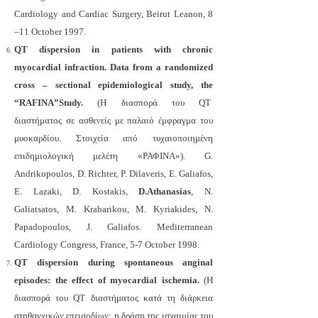
Cardiology and Cardiac Surgery, Beirut Leanon, 8
–11 October 1997.
QT dispersion in patients with chronic
myocardial infraction. Data from a randomized
cross – sectional epidemiological study, the
“RAFINA”Study.
(Η διασπορά του QT
διαστήματος σε ασθενείς με παλαιό έμφραγμα του
μυοκαρδίου. Στοιχεία από τυχαιοποιημένη
επιδημιολογική μελέτη «ΡΑΦΙΝΑ»). G.
Andrikopoulos, D. Richter, P. Dilaveris, E. Galiafos,
E. Lazaki, D. Kostakis,
D.Athanasias
, N.
Galiatsatos, M. Krabarikou, M. Kyriakides, N.
Papadopoulos, J. Galiafos. Mediterranean
Cardiology Congress, France, 5-7 October 1998.
QT dispersion during spontaneous anginal
episodes: the effect of myocardial ischemia.
(Η
διασπορά του QT διαστήματος κατά τη διάρκεια
στηθαγχικών επεισοδίων: η δράση της ισχαιμίας του