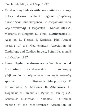
Czech Rebublic, 21-24 Sept. 1997.
Cardiac amyloidosis with concomitant coronary
artery disease without angina. (
Καρδιακή
αμυλοείδωση συνυπάρχουσα με στεφανιαία νόσο
χωρίς στηθάγχη). D. Tsagarakis, P. Korkonikitas, A.
Marsonis, N. Margaris, K. Petraki,
D.Athanasias
, E.
Agapitos, L. Flessas, F. Kardaras. 10th Annual
meeting of the Mediterranean Association of
Cardiology and Cardiac Surgery, Beirut Lebanon, 8
–11 October 1997.
Sinus rhythm maintenance after late artial
fibrillation cardioversion.
(Επικράτηση
φλεβοκομβικού ρυθμού μετά από καρδιοανάταξη
χρόνιας Κολπικής Μαρμαρυγής). P.
Korkonikitas, A. Marsonis,
D. Athanasias
, D.
Tsagarakis, M. Efremidis, I. Pyrros, M. Tsielepis, A.
Babarakos, L. Flessas, F. Kardaras. 10th Annual
meeting of the Mediterranean Association of